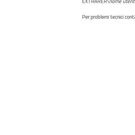
EXTRARER\
nome utent
Per problemi tecnici cont