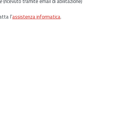
e
(ricevuto tramite email di abilitazione)
atta l’
assistenza informatica
.