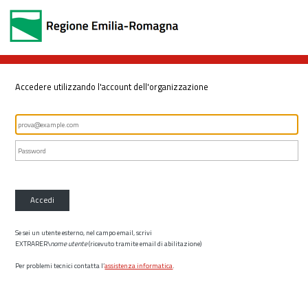
Accedere utilizzando l'account dell'organizzazione
Accedi
Se sei un utente esterno, nel campo email, scrivi
EXTRARER\
nome utente
(ricevuto tramite email di abilitazione)
Per problemi tecnici contatta l’
assistenza informatica
.