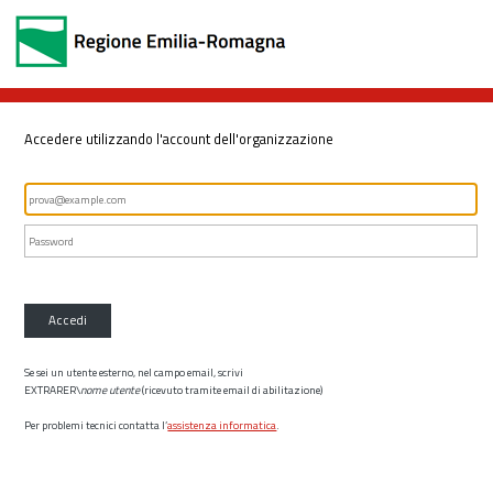
Accedere utilizzando l'account dell'organizzazione
Accedi
Se sei un utente esterno, nel campo email, scrivi
EXTRARER\
nome utente
(ricevuto tramite email di abilitazione)
Per problemi tecnici contatta l’
assistenza informatica
.