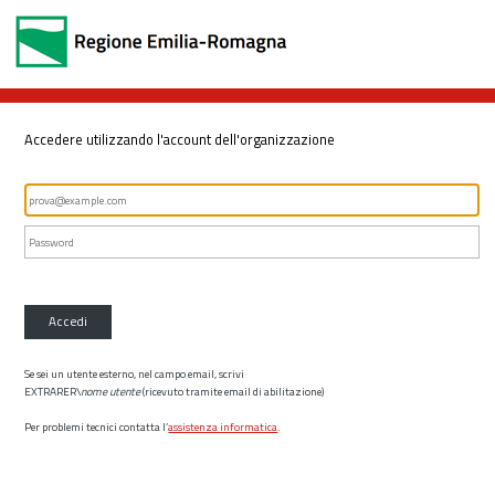
Accedere utilizzando l'account dell'organizzazione
Accedi
Se sei un utente esterno, nel campo email, scrivi
EXTRARER\
nome utente
(ricevuto tramite email di abilitazione)
Per problemi tecnici contatta l’
assistenza informatica
.