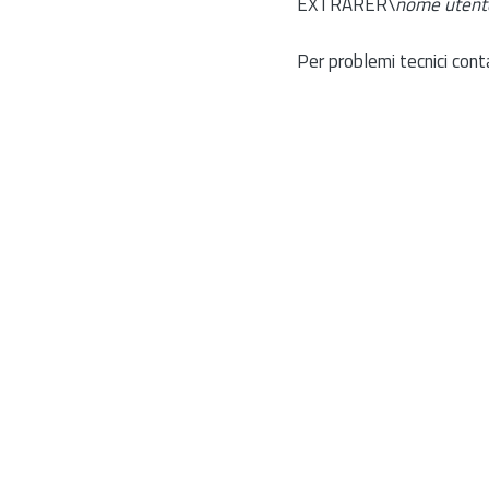
EXTRARER\
nome utent
Per problemi tecnici cont