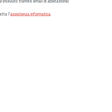
e
(ricevuto tramite email di abilitazione)
atta l’
assistenza informatica
.