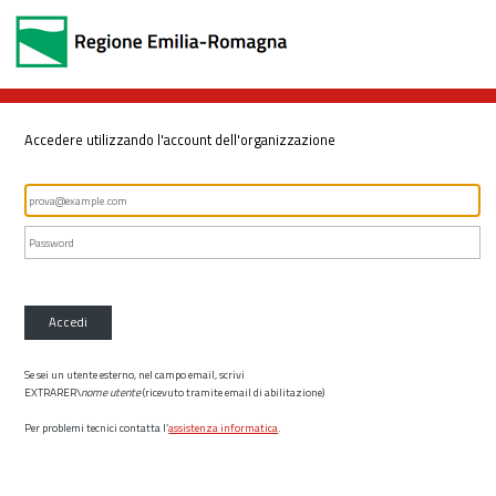
Accedere utilizzando l'account dell'organizzazione
Accedi
Se sei un utente esterno, nel campo email, scrivi
EXTRARER\
nome utente
(ricevuto tramite email di abilitazione)
Per problemi tecnici contatta l’
assistenza informatica
.