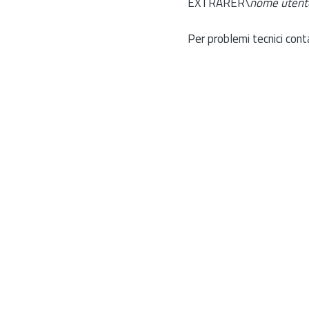
EXTRARER\
nome utent
Per problemi tecnici cont