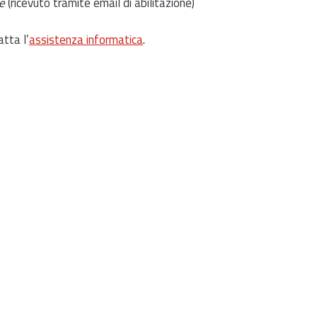
e
(ricevuto tramite email di abilitazione)
atta l’
assistenza informatica
.