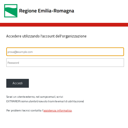
Accedere utilizzando l'account dell'organizzazione
Accedi
Se sei un utente esterno, nel campo email, scrivi
EXTRARER\
nome utente
(ricevuto tramite email di abilitazione)
Per problemi tecnici contatta l’
assistenza informatica
.