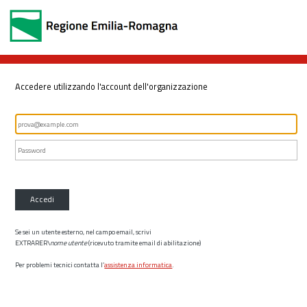
Accedere utilizzando l'account dell'organizzazione
Accedi
Se sei un utente esterno, nel campo email, scrivi
EXTRARER\
nome utente
(ricevuto tramite email di abilitazione)
Per problemi tecnici contatta l’
assistenza informatica
.