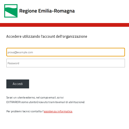
Accedere utilizzando l'account dell'organizzazione
Accedi
Se sei un utente esterno, nel campo email, scrivi
EXTRARER\
nome utente
(ricevuto tramite email di abilitazione)
Per problemi tecnici contatta l’
assistenza informatica
.