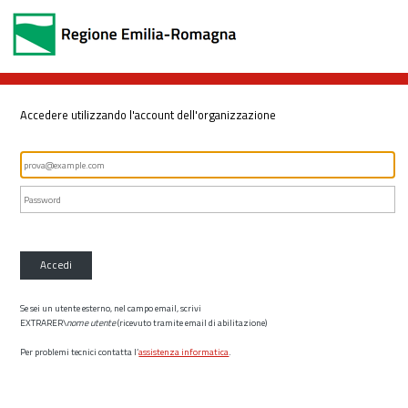
Accedere utilizzando l'account dell'organizzazione
Accedi
Se sei un utente esterno, nel campo email, scrivi
EXTRARER\
nome utente
(ricevuto tramite email di abilitazione)
Per problemi tecnici contatta l’
assistenza informatica
.