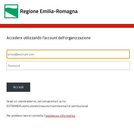
Accedere utilizzando l'account dell'organizzazione
Accedi
Se sei un utente esterno, nel campo email, scrivi
EXTRARER\
nome utente
(ricevuto tramite email di abilitazione)
Per problemi tecnici contatta l’
assistenza informatica
.