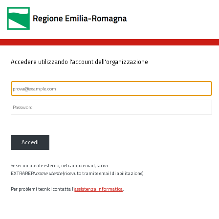
Accedere utilizzando l'account dell'organizzazione
Accedi
Se sei un utente esterno, nel campo email, scrivi
EXTRARER\
nome utente
(ricevuto tramite email di abilitazione)
Per problemi tecnici contatta l’
assistenza informatica
.