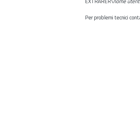
EXTRARER\
nome utent
Per problemi tecnici cont