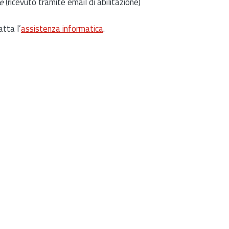
e
(ricevuto tramite email di abilitazione)
atta l’
assistenza informatica
.