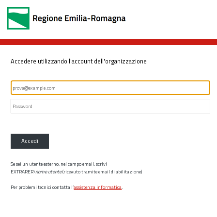
Accedere utilizzando l'account dell'organizzazione
Accedi
Se sei un utente esterno, nel campo email, scrivi
EXTRARER\
nome utente
(ricevuto tramite email di abilitazione)
Per problemi tecnici contatta l’
assistenza informatica
.