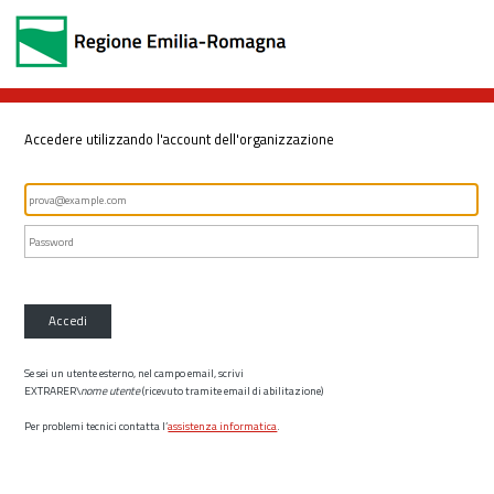
Accedere utilizzando l'account dell'organizzazione
Accedi
Se sei un utente esterno, nel campo email, scrivi
EXTRARER\
nome utente
(ricevuto tramite email di abilitazione)
Per problemi tecnici contatta l’
assistenza informatica
.