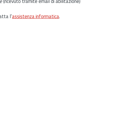
e
(ricevuto tramite email di abilitazione)
atta l’
assistenza informatica
.