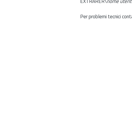
EXTRARER\
nome utent
Per problemi tecnici cont