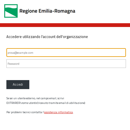
Accedere utilizzando l'account dell'organizzazione
Accedi
Se sei un utente esterno, nel campo email, scrivi
EXTRARER\
nome utente
(ricevuto tramite email di abilitazione)
Per problemi tecnici contatta l’
assistenza informatica
.