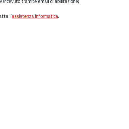
e
(ricevuto tramite email di abilitazione)
atta l’
assistenza informatica
.