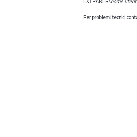
EXTRARER\
nome utent
Per problemi tecnici cont