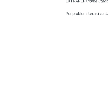
EXTRARER\
nome utent
Per problemi tecnici cont