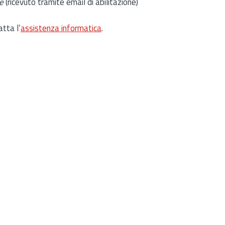
e
(ricevuto tramite email di abilitazione)
atta l’
assistenza informatica
.