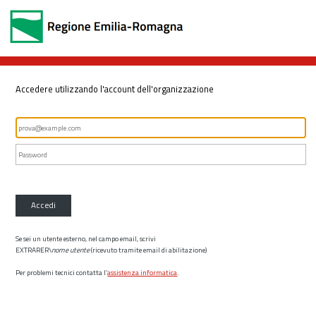
Accedere utilizzando l'account dell'organizzazione
Accedi
Se sei un utente esterno, nel campo email, scrivi
EXTRARER\
nome utente
(ricevuto tramite email di abilitazione)
Per problemi tecnici contatta l’
assistenza informatica
.