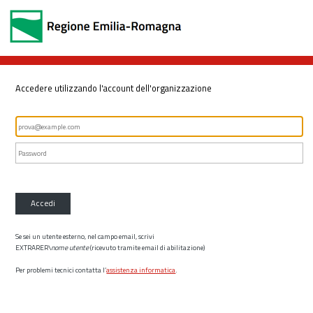
Accedere utilizzando l'account dell'organizzazione
Accedi
Se sei un utente esterno, nel campo email, scrivi
EXTRARER\
nome utente
(ricevuto tramite email di abilitazione)
Per problemi tecnici contatta l’
assistenza informatica
.