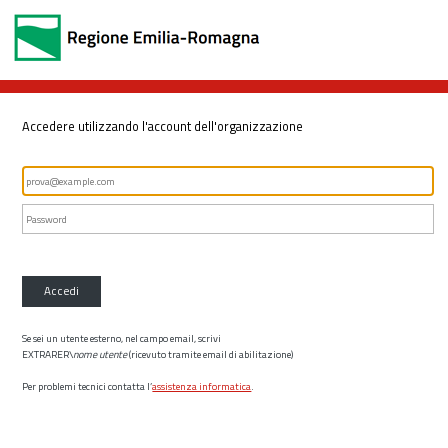
Accedere utilizzando l'account dell'organizzazione
Accedi
Se sei un utente esterno, nel campo email, scrivi
EXTRARER\
nome utente
(ricevuto tramite email di abilitazione)
Per problemi tecnici contatta l’
assistenza informatica
.