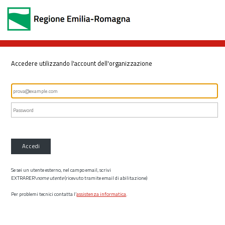
Accedere utilizzando l'account dell'organizzazione
Accedi
Se sei un utente esterno, nel campo email, scrivi
EXTRARER\
nome utente
(ricevuto tramite email di abilitazione)
Per problemi tecnici contatta l’
assistenza informatica
.