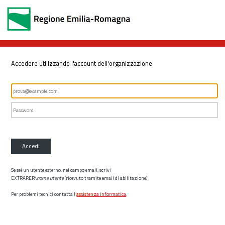
Accedere utilizzando l'account dell'organizzazione
Accedi
Se sei un utente esterno, nel campo email, scrivi
EXTRARER\
nome utente
(ricevuto tramite email di abilitazione)
Per problemi tecnici contatta l’
assistenza informatica
.