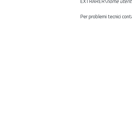
EXTRARER\
nome utent
Per problemi tecnici cont