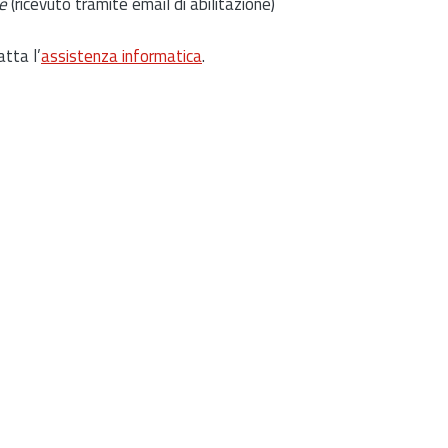
e
(ricevuto tramite email di abilitazione)
atta l’
assistenza informatica
.