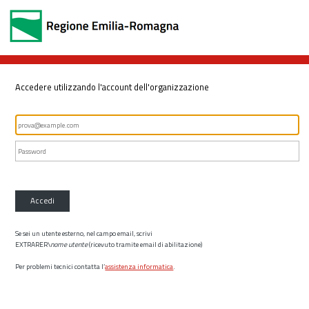
Accedere utilizzando l'account dell'organizzazione
Accedi
Se sei un utente esterno, nel campo email, scrivi
EXTRARER\
nome utente
(ricevuto tramite email di abilitazione)
Per problemi tecnici contatta l’
assistenza informatica
.