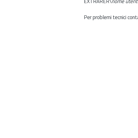
EXTRARER\
nome utent
Per problemi tecnici cont