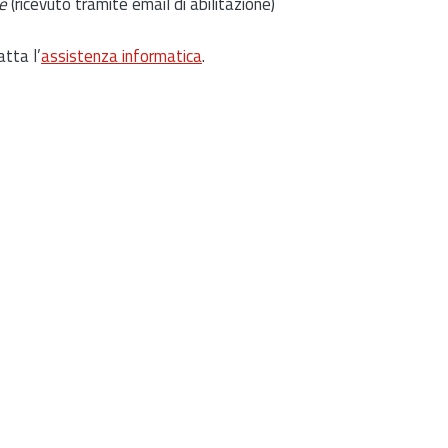
e
(ricevuto tramite email di abilitazione)
atta l’
assistenza informatica
.