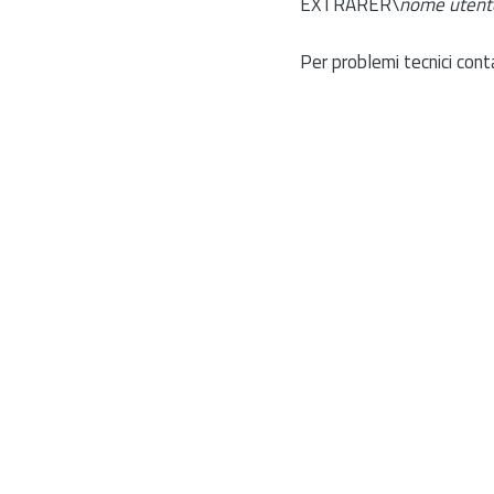
EXTRARER\
nome utent
Per problemi tecnici cont