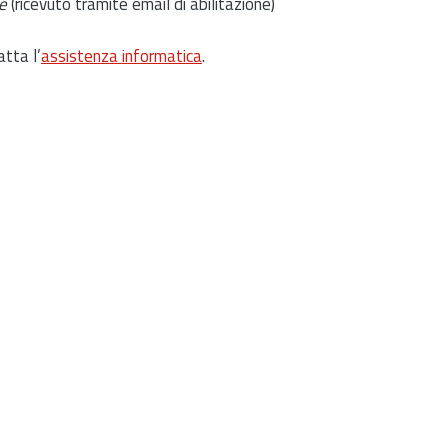
e
(ricevuto tramite email di abilitazione)
atta l’
assistenza informatica
.