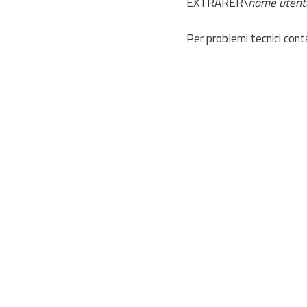
EXTRARER\
nome utent
Per problemi tecnici cont