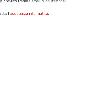
e
(ricevuto tramite email di abilitazione)
atta l’
assistenza informatica
.