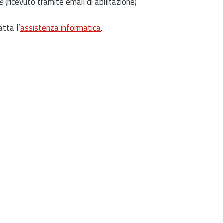
e
(ricevuto tramite email di abilitazione)
atta l’
assistenza informatica
.