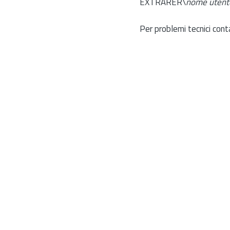
EXTRARER\
nome utent
Per problemi tecnici cont