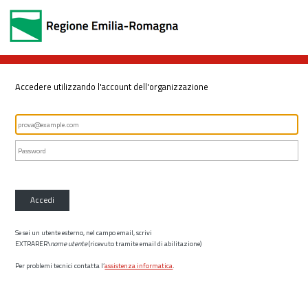
Accedere utilizzando l'account dell'organizzazione
Accedi
Se sei un utente esterno, nel campo email, scrivi
EXTRARER\
nome utente
(ricevuto tramite email di abilitazione)
Per problemi tecnici contatta l’
assistenza informatica
.