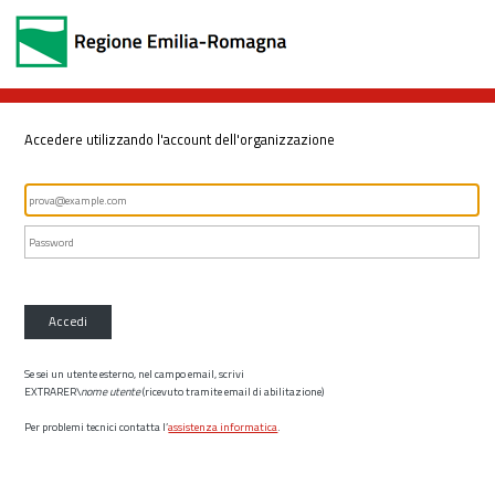
Accedere utilizzando l'account dell'organizzazione
Accedi
Se sei un utente esterno, nel campo email, scrivi
EXTRARER\
nome utente
(ricevuto tramite email di abilitazione)
Per problemi tecnici contatta l’
assistenza informatica
.