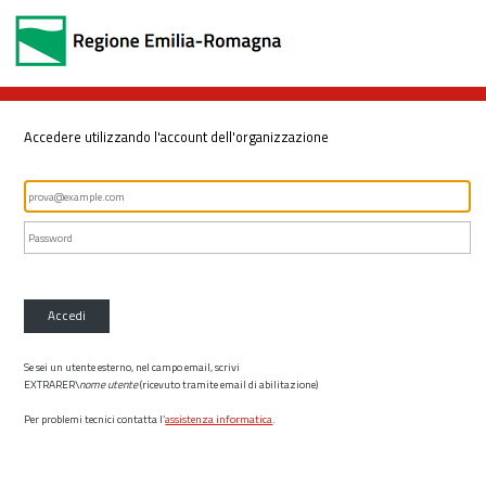
Accedere utilizzando l'account dell'organizzazione
Accedi
Se sei un utente esterno, nel campo email, scrivi
EXTRARER\
nome utente
(ricevuto tramite email di abilitazione)
Per problemi tecnici contatta l’
assistenza informatica
.