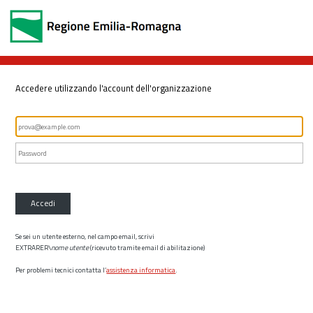
Accedere utilizzando l'account dell'organizzazione
Accedi
Se sei un utente esterno, nel campo email, scrivi
EXTRARER\
nome utente
(ricevuto tramite email di abilitazione)
Per problemi tecnici contatta l’
assistenza informatica
.