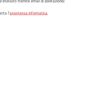
e
(ricevuto tramite email di abilitazione)
atta l’
assistenza informatica
.