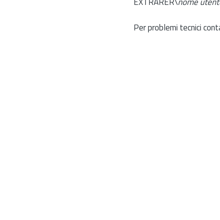
EXTRARER\
nome utent
Per problemi tecnici cont