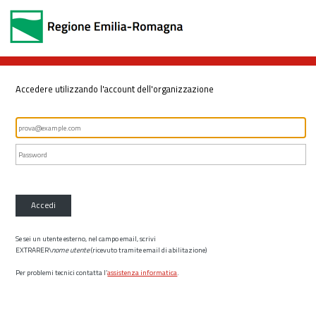
Accedere utilizzando l'account dell'organizzazione
Accedi
Se sei un utente esterno, nel campo email, scrivi
EXTRARER\
nome utente
(ricevuto tramite email di abilitazione)
Per problemi tecnici contatta l’
assistenza informatica
.