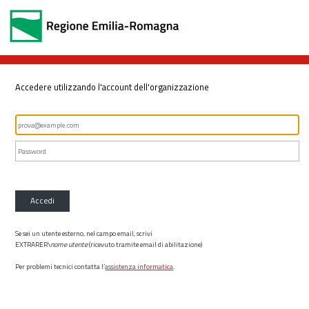
Accedere utilizzando l'account dell'organizzazione
Accedi
Se sei un utente esterno, nel campo email, scrivi
EXTRARER\
nome utente
(ricevuto tramite email di abilitazione)
Per problemi tecnici contatta l’
assistenza informatica
.