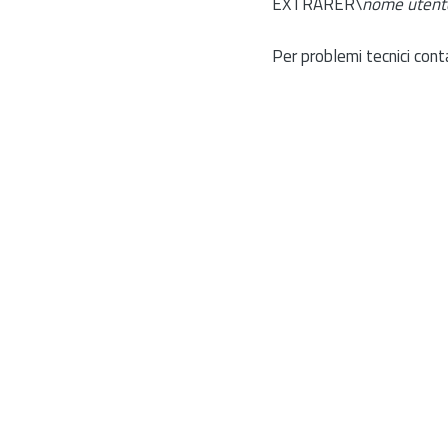
EXTRARER\
nome utent
Per problemi tecnici cont