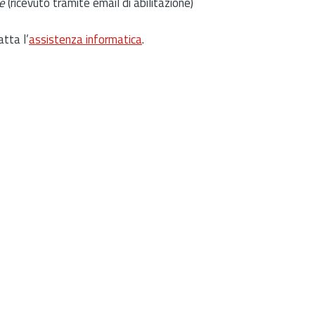
e
(ricevuto tramite email di abilitazione)
atta l’
assistenza informatica
.