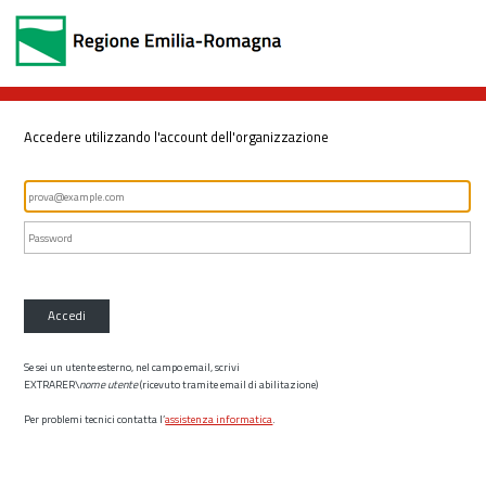
Accedere utilizzando l'account dell'organizzazione
Accedi
Se sei un utente esterno, nel campo email, scrivi
EXTRARER\
nome utente
(ricevuto tramite email di abilitazione)
Per problemi tecnici contatta l’
assistenza informatica
.