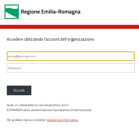
Accedere utilizzando l'account dell'organizzazione
Accedi
Se sei un utente esterno, nel campo email, scrivi
EXTRARER\
nome utente
(ricevuto tramite email di abilitazione)
Per problemi tecnici contatta l’
assistenza informatica
.