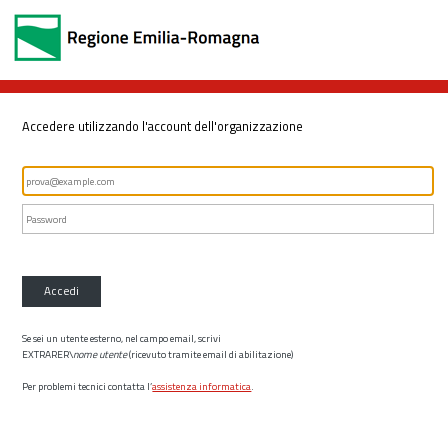
Accedere utilizzando l'account dell'organizzazione
Accedi
Se sei un utente esterno, nel campo email, scrivi
EXTRARER\
nome utente
(ricevuto tramite email di abilitazione)
Per problemi tecnici contatta l’
assistenza informatica
.