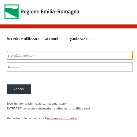
Accedere utilizzando l'account dell'organizzazione
Accedi
Se sei un utente esterno, nel campo email, scrivi
EXTRARER\
nome utente
(ricevuto tramite email di abilitazione)
Per problemi tecnici contatta l’
assistenza informatica
.