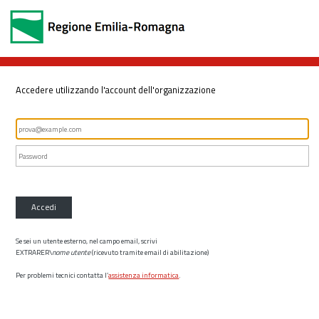
Accedere utilizzando l'account dell'organizzazione
Accedi
Se sei un utente esterno, nel campo email, scrivi
EXTRARER\
nome utente
(ricevuto tramite email di abilitazione)
Per problemi tecnici contatta l’
assistenza informatica
.