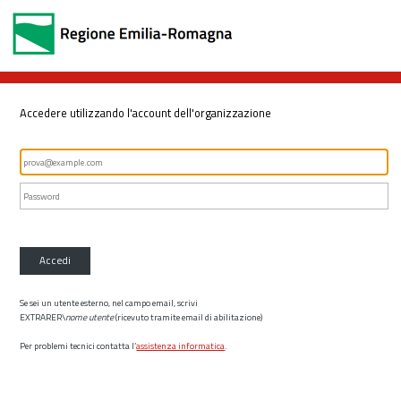
Accedere utilizzando l'account dell'organizzazione
Accedi
Se sei un utente esterno, nel campo email, scrivi
EXTRARER\
nome utente
(ricevuto tramite email di abilitazione)
Per problemi tecnici contatta l’
assistenza informatica
.