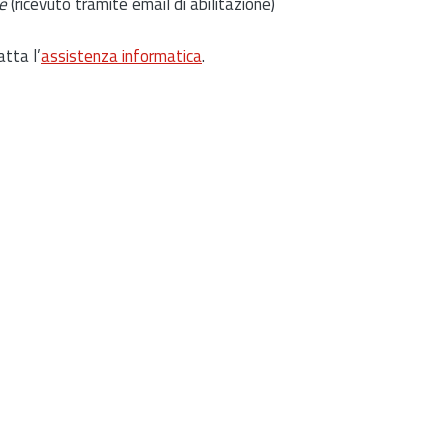
e
(ricevuto tramite email di abilitazione)
atta l’
assistenza informatica
.