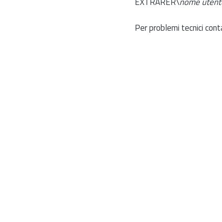
EXTRARER\
nome utent
Per problemi tecnici cont