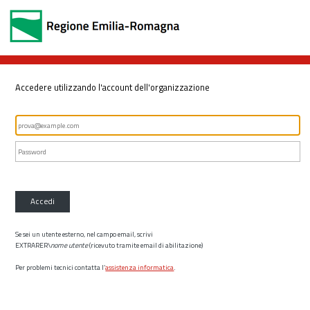
Accedere utilizzando l'account dell'organizzazione
Accedi
Se sei un utente esterno, nel campo email, scrivi
EXTRARER\
nome utente
(ricevuto tramite email di abilitazione)
Per problemi tecnici contatta l’
assistenza informatica
.