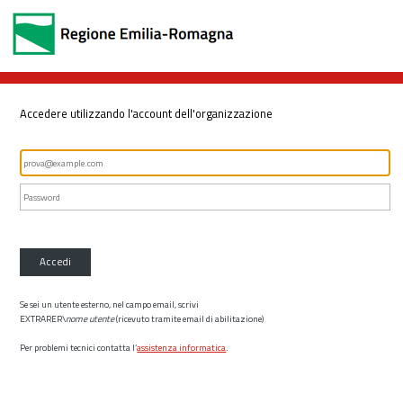
Accedere utilizzando l'account dell'organizzazione
Accedi
Se sei un utente esterno, nel campo email, scrivi
EXTRARER\
nome utente
(ricevuto tramite email di abilitazione)
Per problemi tecnici contatta l’
assistenza informatica
.