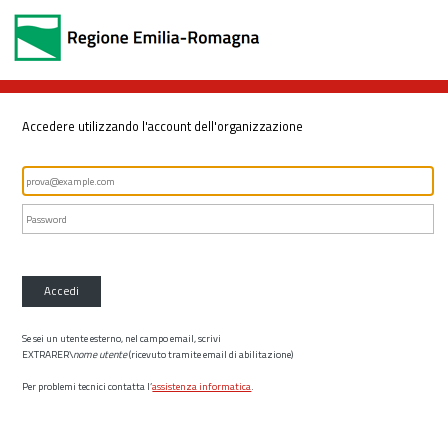
Accedere utilizzando l'account dell'organizzazione
Accedi
Se sei un utente esterno, nel campo email, scrivi
EXTRARER\
nome utente
(ricevuto tramite email di abilitazione)
Per problemi tecnici contatta l’
assistenza informatica
.