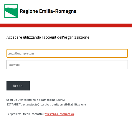
Accedere utilizzando l'account dell'organizzazione
Accedi
Se sei un utente esterno, nel campo email, scrivi
EXTRARER\
nome utente
(ricevuto tramite email di abilitazione)
Per problemi tecnici contatta l’
assistenza informatica
.